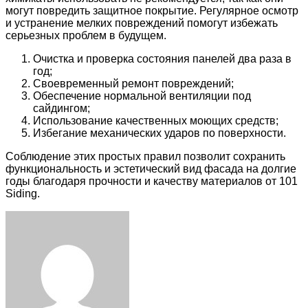
могут повредить защитное покрытие. Регулярное осмотр
и устранение мелких повреждений помогут избежать
серьезных проблем в будущем.
Очистка и проверка состояния панелей два раза в
год;
Своевременный ремонт повреждений;
Обеспечение нормальной вентиляции под
сайдингом;
Использование качественных моющих средств;
Избегание механических ударов по поверхности.
Соблюдение этих простых правил позволит сохранить
функциональность и эстетический вид фасада на долгие
годы благодаря прочности и качеству материалов от 101
Siding.
Facebook
Twitter
LinkedIn
Tumblr
Pinterest
Reddit
VKontakte
Odnoklassniki
Skype
WhatsApp
Telegram
Viber
Share
Print
via
Email