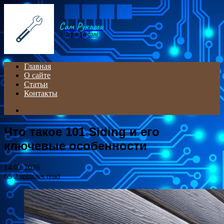
Menu
Сам Руками
Сделай сам
Главная
О сайте
Статьи
Контакты
Search
for
Что такое 101 Siding и его
ключевые особенности
14.02.2026
65
2 minutes read