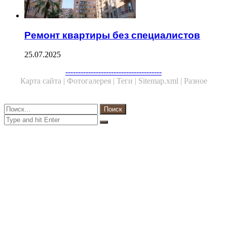
Ремонт квартиры без специалистов
25.07.2025
Facebook
Twitter
WhatsApp
Telegram
--------------------------------------
Карта сайта |
Фотогалерея |
Теги |
Sitemap.xml |
Разное
Close
Найти:
Close
Search
for